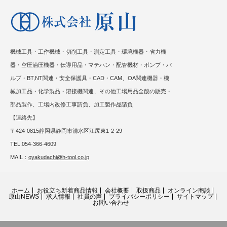
機械工具・工作機械・切削工具・測定工具・環境機器・省力機
器・空圧油圧機器・伝導用品・マテハン・配管機材・ポンプ・バ
ルブ・BT,NT関連・安全保護具・CAD・CAM、OA関連機器・機
械加工品・化学製品・溶接機関連、その他工場用品全般の販売・
部品製作、工場内改修工事請負、加工製作品請負
【連絡先】
〒424-0815静岡県静岡市清水区江尻東1-2-29
TEL:054-366-4609
MAIL：
oyakudachi@h-tool.co.jp
ホーム
お役立ち新着商品情報
会社概要
取扱商品
オンライン商談
原山NEWS
求人情報
社員の声
プライバシーポリシー
サイトマップ
お問い合わせ