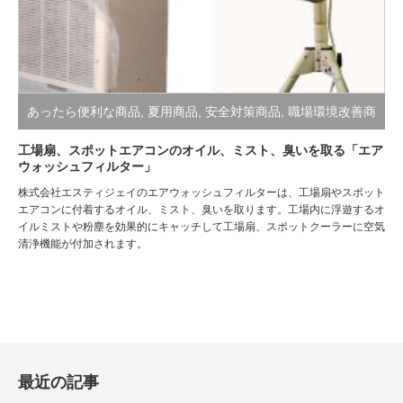
あったら便利な商品
,
夏用商品
,
安全対策商品
,
職場環境改善商
品
工場扇、スポットエアコンのオイル、ミスト、臭いを取る「エア
ウォッシュフィルター」
株式会社エスティジェイのエアウォッシュフィルターは、工場扇やスポット
エアコンに付着するオイル、ミスト、臭いを取ります。工場内に浮遊するオ
イルミストや粉塵を効果的にキャッチして工場扇、スポットクーラーに空気
清浄機能が付加されます。
最近の記事