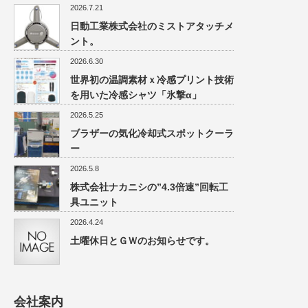
2026.7.21
日動工業株式会社のミストアタッチメ
ント。
2026.6.30
世界初の温調素材ｘ冷感プリント技術
を用いた冷感シャツ「氷撃α」
2026.5.25
ブラザーの気化冷却式スポットクーラ
ー
2026.5.8
株式会社ナカニシの”4.3倍速”回転工
具ユニット
2026.4.24
土曜休日とＧＷのお知らせです。
会社案内