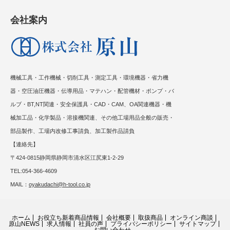
会社案内
機械工具・工作機械・切削工具・測定工具・環境機器・省力機
器・空圧油圧機器・伝導用品・マテハン・配管機材・ポンプ・バ
ルブ・BT,NT関連・安全保護具・CAD・CAM、OA関連機器・機
械加工品・化学製品・溶接機関連、その他工場用品全般の販売・
部品製作、工場内改修工事請負、加工製作品請負
【連絡先】
〒424-0815静岡県静岡市清水区江尻東1-2-29
TEL:054-366-4609
MAIL：
oyakudachi@h-tool.co.jp
ホーム
お役立ち新着商品情報
会社概要
取扱商品
オンライン商談
原山NEWS
求人情報
社員の声
プライバシーポリシー
サイトマップ