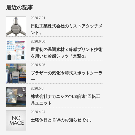
最近の記事
2026.7.21
日動工業株式会社のミストアタッチメ
ント。
2026.6.30
世界初の温調素材ｘ冷感プリント技術
を用いた冷感シャツ「氷撃α」
2026.5.25
ブラザーの気化冷却式スポットクーラ
ー
2026.5.8
株式会社ナカニシの”4.3倍速”回転工
具ユニット
2026.4.24
土曜休日とＧＷのお知らせです。