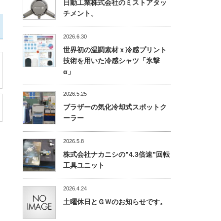
日動工業株式会社のミストアタッ
チメント。
2026.6.30
世界初の温調素材ｘ冷感プリント
技術を用いた冷感シャツ「氷撃
α」
2026.5.25
ブラザーの気化冷却式スポットク
ーラー
2026.5.8
株式会社ナカニシの”4.3倍速”回転
工具ユニット
2026.4.24
土曜休日とＧＷのお知らせです。