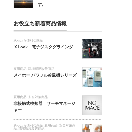
す。
お役立ち新着商品情報
あったら便利な商品
ＸLock 電子ジスクグラインダ
夏用商品
,
職場環境改善商品
メイホー パワフル冷風機シリーズ
夏用商品
,
安全対策商品
非接触式検知器 サーモマネージ
ャー
あったら便利な商品
,
夏用商品
,
安全対策商
品
,
職場環境改善商品