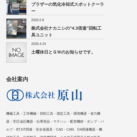
ブラザーの気化冷却式スポットクーラ
ー
2026.5.8
株式会社ナカニシの”4.3倍速”回転工
具ユニット
2026.4.24
土曜休日とＧＷのお知らせです。
会社案内
機械工具・工作機械・切削工具・測定工具・環境機器・省力機
器・空圧油圧機器・伝導用品・マテハン・配管機材・ポンプ・バ
ルブ・BT,NT関連・安全保護具・CAD・CAM、OA関連機器・機