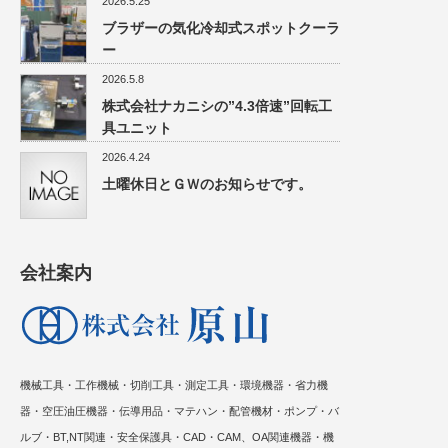
2026.5.25
ブラザーの気化冷却式スポットクーラ
ー
2026.5.8
株式会社ナカニシの”4.3倍速”回転工
具ユニット
2026.4.24
土曜休日とＧＷのお知らせです。
会社案内
機械工具・工作機械・切削工具・測定工具・環境機器・省力機
器・空圧油圧機器・伝導用品・マテハン・配管機材・ポンプ・バ
ルブ・BT,NT関連・安全保護具・CAD・CAM、OA関連機器・機