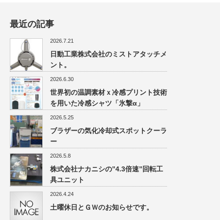
最近の記事
2026.7.21
日動工業株式会社のミストアタッチメ
ント。
2026.6.30
世界初の温調素材ｘ冷感プリント技術
を用いた冷感シャツ「氷撃α」
2026.5.25
ブラザーの気化冷却式スポットクーラ
ー
2026.5.8
株式会社ナカニシの”4.3倍速”回転工
具ユニット
2026.4.24
土曜休日とＧＷのお知らせです。