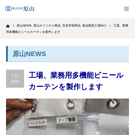
Home
原山NEWS
,
原山オリジナル商品
,
安全対策商品
,
食品製造工場向け
工場、業務
用多機能ビニールカーテンを製作します
原山NEWS
工場、業務用多機能ビニール
7.12
2016
カーテンを製作します