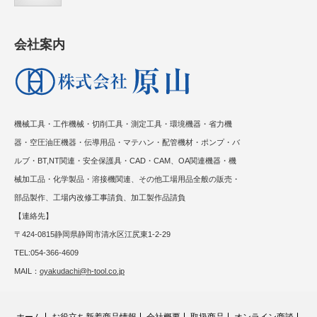
会社案内
機械工具・工作機械・切削工具・測定工具・環境機器・省力機
器・空圧油圧機器・伝導用品・マテハン・配管機材・ポンプ・バ
ルブ・BT,NT関連・安全保護具・CAD・CAM、OA関連機器・機
械加工品・化学製品・溶接機関連、その他工場用品全般の販売・
部品製作、工場内改修工事請負、加工製作品請負
【連絡先】
〒424-0815静岡県静岡市清水区江尻東1-2-29
TEL:054-366-4609
MAIL：
oyakudachi@h-tool.co.jp