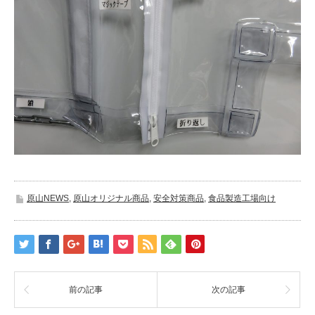
原山NEWS
,
原山オリジナル商品
,
安全対策商品
,
食品製造工場向け
前の記事
次の記事