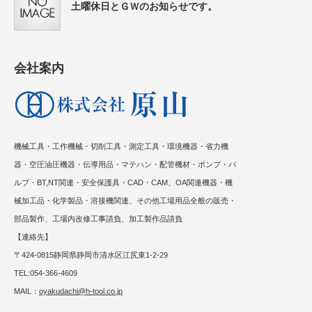
土曜休日とＧＷのお知らせです。
会社案内
機械工具・工作機械・切削工具・測定工具・環境機器・省力機
器・空圧油圧機器・伝導用品・マテハン・配管機材・ポンプ・バ
ルブ・BT,NT関連・安全保護具・CAD・CAM、OA関連機器・機
械加工品・化学製品・溶接機関連、その他工場用品全般の販売・
部品製作、工場内改修工事請負、加工製作品請負
【連絡先】
〒424-0815静岡県静岡市清水区江尻東1-2-29
TEL:054-366-4609
MAIL：
oyakudachi@h-tool.co.jp