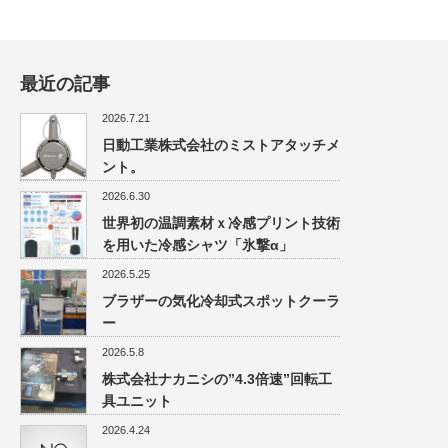
最近の記事
2026.7.21
日動工業株式会社のミストアタッチメ
ント。
2026.6.30
世界初の温調素材ｘ冷感プリント技術
を用いた冷感シャツ「氷撃α」
2026.5.25
ブラザーの気化冷却式スポットクーラ
ー
2026.5.8
株式会社ナカニシの”4.3倍速”回転工
具ユニット
2026.4.24