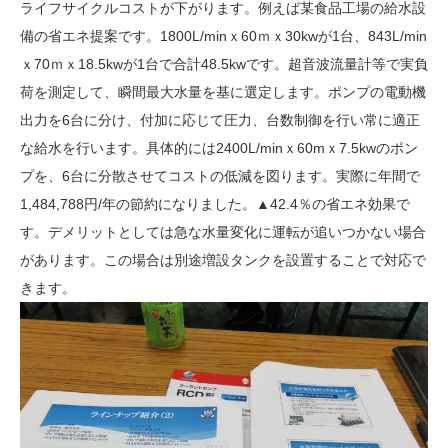
ライフサイクルコストが下がります。例えば某食品工場の給水設
備の省エネ提案です。1800L/minｘ60ｍｘ30kwが1台、843L/min
ｘ70ｍｘ18.5kwが1台で合計48.5kwです。超音波流量計等で実負
荷を測定して、瞬間最大水量を基に選定します。ポンプの電動機
出力を6台に分け、付加に応じて圧力、台数制御を行い常に適正
な給水を行います。具体的には2400L/minｘ60mｘ7.5kwのポン
プを、6台に分散させてコストの低減を図ります。実際に年間で
1,484,788円/年の節約になりました。▲42.4％の省エネ効果で
す。デメリットとしては急な水量変化に運転が追いつかない場合
があります。この場合は別途増設タンクを設置することで対応で
きます。